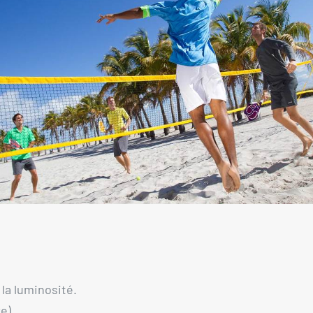
la luminosité.
e).