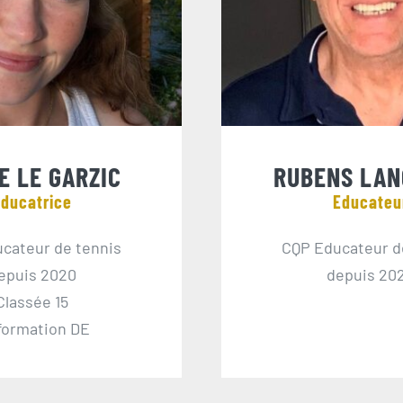
E LE GARZIC
RUBENS LA
ducatrice
Educateu
cateur de tennis
CQP Educateur d
epuis 2020
depuis 20
Classée 15
formation DE