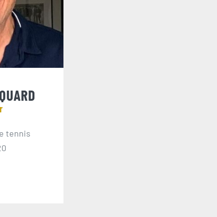
NQUARD
r
e tennis
20