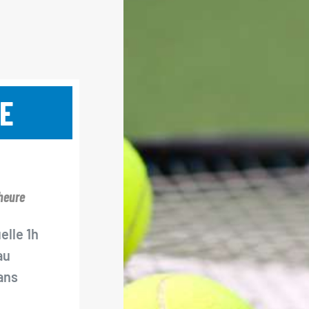
E
heure
elle 1h
au
ans