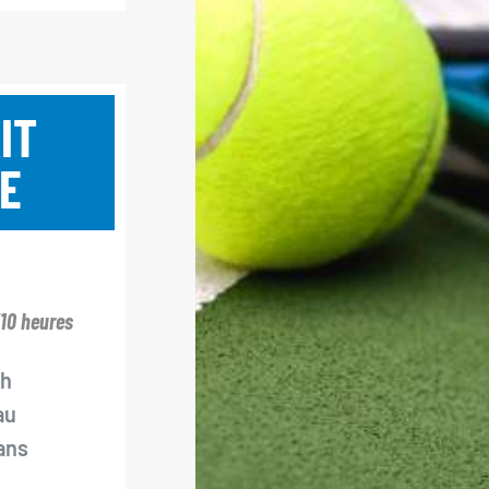
IT
E
10 heures
0h
au
ans