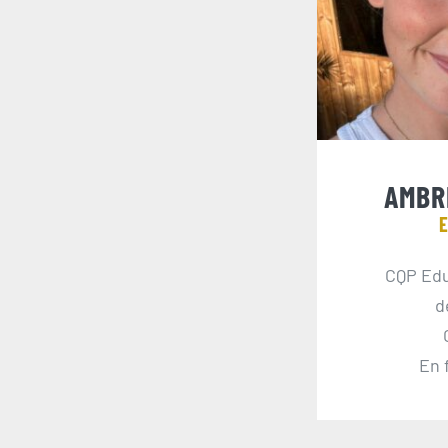
AMBR
E
CQP Edu
d
En 